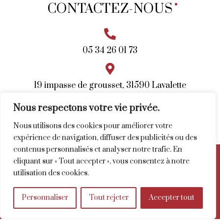
CONTACTEZ-
NOUS

05 34 26 01 73

19 impasse de grousset, 31590 Lavalette

Nous respectons votre vie privée.
secretariat@maisons-kaelis.com
Nous utilisons des cookies pour améliorer votre
expérience de navigation, diffuser des publicités ou des
contenus personnalisés et analyser notre trafic. En
Créé par
cliquant sur « Tout accepter », vous consentez à notre
Création de site internet à Toulouse
Mentions légales
utilisation des cookies.
Plan du site
Recherches fréquentes
Personnaliser
Tout rejeter
Accepter tout
CCMI